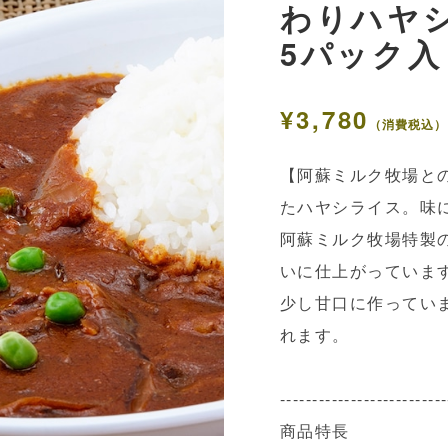
わりハヤ
5パック
¥3,780
（消費税込）
【阿蘇ミルク牧場と
たハヤシライス。味
阿蘇ミルク牧場特製
いに仕上がっていま
少し甘口に作ってい
れます。
--------------------------
商品特長