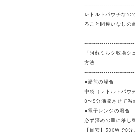
--------------------------
レトルトパウチなの
ること間違いなしの
--------------------------
「阿蘇ミルク牧場シ
方法
--------------------------
■湯煎の場合
中袋（レトルトパウ
3〜5分沸騰させて温
■電子レンジの場合
必ず深めの皿に移し
【目安】500Wで3分