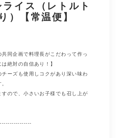
シライス（レトルト
入り）【常温便】
の共同企画で料理長がこだわって作っ
には絶対の自信あり！】
のチーズも使用しコクがあり深い味わ
す。
ますので、小さいお子様でも召し上が
----------------